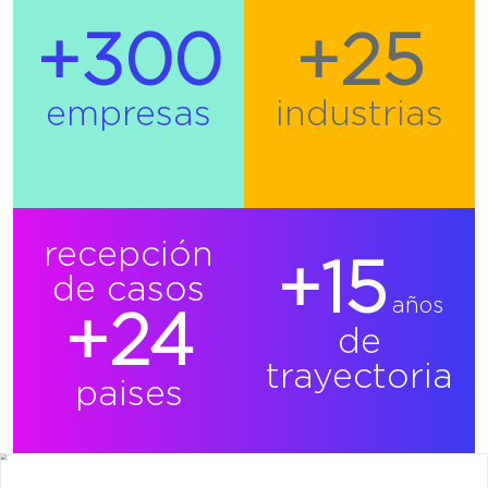
+300
+25
empresas
industrias
recepción
+15
de casos
años
+24
de
trayectoria
paises