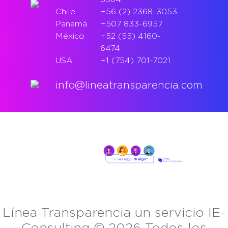
Chile
+56 (2) 2368-3053
Panamá
+507 833-6957
México
+52 (55) 4160-
6474
USA
+1 (754) 701-7021
info@lineatransparencia.com
Línea Transparencia un servicio IE-
Consulting © 2026 Todos los